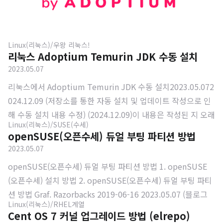
Linux(리눅스)/우왕 리눅스!
리눅스 Adoptium Temurin JDK 수동 설치
2023.05.07
리눅스에서 Adoptium Temurin JDK 수동 설치2023.05.072
024.12.09 (저장소를 통한 자동 설치 및 업데이트 작성으로 인
해 수동 설치 내용 수정) (2024.12.09)이 내용은 작성된 지 오래
Linux(리눅스)/SUSE(수세)
되었으나 수동으로 Adoptium Temurin 을 설치하는 경우에
openSUSE(오픈수세) 듀얼 부팅 파티션 방법
는 동일하게 이용할 수 있습니다.다만, 각 배포판의 저장소에 맞
2023.05.07
게 자동화 및 업데이트를 지원할 수 있도록 저장소 등록 방법을
openSUSE(오픈수세) 듀얼 부팅 파티션 방법 1. openSUSE
작성하였으니, 수동으로 설치가 필요하지 않은 경우에는 해당
(오픈수세) 설치 방법 2. openSUSE(오픈수세) 듀얼 부팅 파티
글을 참고 하시는 편이 좋습니다. 여기를 확인하여 편하게 이용
션 방법 Graf. Razorbacks 2019-06-16 2023.05.07 (블로그
하세요.저장소 등록하여 명령어를 이용하기 Adoptium Eclips
Linux(리눅스)/RHEL계열
이전) 이 글은 설치 과정을 설명하는 글이 아니고, 설치 과정 중
e Temurin JDK2018년 Oracle의 정책 변경에 따라 OracleJ
Cent OS 7 커널 업그레이드 방법 (elrepo)
에 진행해야 하는 "파티션" 을 다룹니다. 설치 과정을 알고 싶은